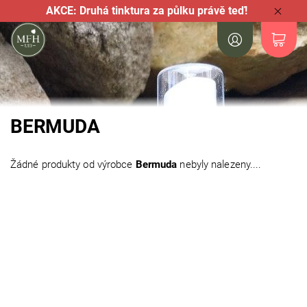
AKCE: Druhá tinktura za půlku právě teď!
BERMUDA
Žádné produkty od výrobce
Bermuda
nebyly nalezeny....